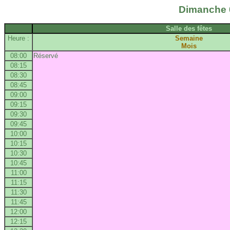
Dimanche 0
Salle des fêtes
Heure :
Semaine
Mois
08:00
Réservé
08:15
08:30
08:45
09:00
09:15
09:30
09:45
10:00
10:15
10:30
10:45
11:00
11:15
11:30
11:45
12:00
12:15