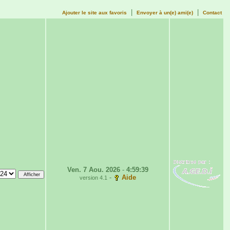
|
|
Ajouter le site aux favoris
Envoyer à un(e) ami(e)
Contact
Ven. 7 Aou. 2026
-
4:59:39
-
Aide
version 4.1