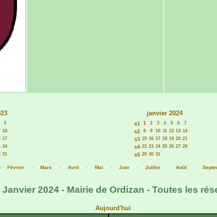
023
janvier 2024
3
s1
1
2
3
4
5
6
7
10
s2
8
9
10
11
12
13
14
6
17
s3
15
16
17
18
19
20
21
3
24
s4
22
23
24
25
26
27
28
0
31
s5
29
30
31
-
Février
-
Mars
-
Avril
-
Mai
-
Juin
-
Juillet
-
Août
-
Septe
 Janvier 2024 - Mairie de Ordizan - Toutes les rés
Aujourd'hui