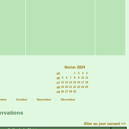
février 2024
s5
1
2
3
4
s6
5
6
7
8
9
10
11
s7
12
13
14
15
16
17
18
s8
19
20
21
22
23
24
25
s9
26
27
28
29
mbre
-
Octobre
-
Novembre
-
Décembre
ervations
Aller au jour suivant >>