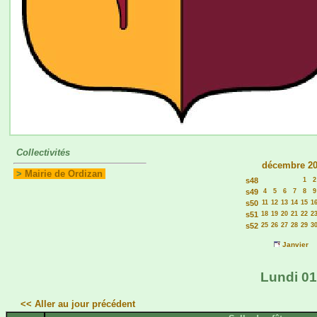
Collectivités
décembre 2
>
Mairie de Ordizan
s48
1
2
s49
4
5
6
7
8
9
s50
11
12
13
14
15
1
s51
18
19
20
21
22
2
s52
25
26
27
28
29
3
Janvier
Lundi 01
<< Aller au jour précédent