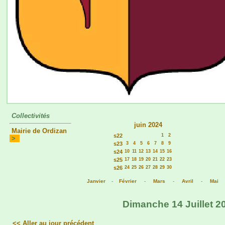
Collectivités
juin 2024
Mairie de Ordizan
s22
1
2
>
s23
3
4
5
6
7
8
9
s24
10
11
12
13
14
15
16
s25
17
18
19
20
21
22
23
s26
24
25
26
27
28
29
30
Janvier
-
Février
-
Mars
-
Avril
-
Mai
Dimanche 14 Juillet 20
<< Aller au jour précédent