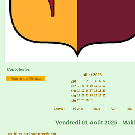
Collectivités
juillet 2025
>
Mairie de Ordizan
s26
1
2
3
4
5
6
s27
7
8
9
10
11
12
13
s28
14
15
16
17
18
19
20
s29
21
22
23
24
25
26
27
s30
28
29
30
31
Janvier
-
Février
-
Mars
-
Avril
-
Mai
Vendredi 01 Août 2025 - Mair
<< Aller au jour précédent