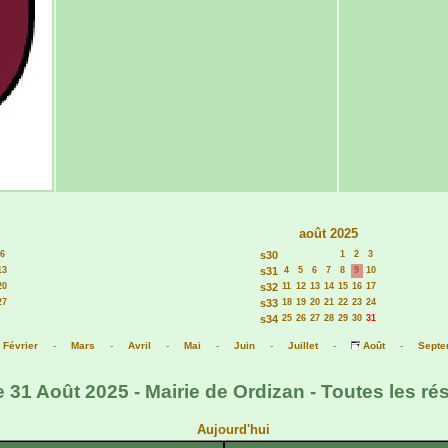
août 2025
6
s30
1
2
3
13
s31
4
5
6
7
8
9
10
20
s32
11
12
13
14
15
16
17
27
s33
18
19
20
21
22
23
24
s34
25
26
27
28
29
30
31
-
Février
-
Mars
-
Avril
-
Mai
-
Juin
-
Juillet
-
Août
-
Septe
31 Août 2025 - Mairie de Ordizan - Toutes les ré
Aujourd'hui