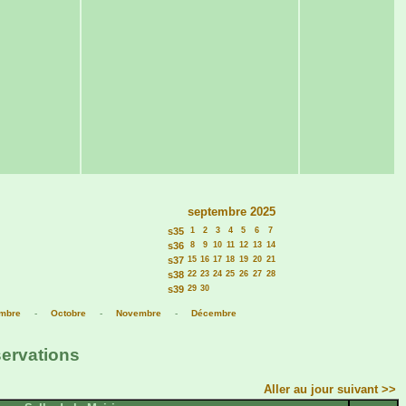
septembre 2025
s35
1
2
3
4
5
6
7
s36
8
9
10
11
12
13
14
s37
15
16
17
18
19
20
21
s38
22
23
24
25
26
27
28
s39
29
30
mbre
-
Octobre
-
Novembre
-
Décembre
servations
Aller au jour suivant >>