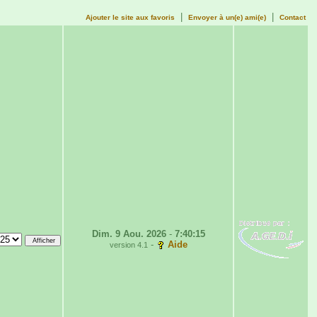
|
|
Ajouter le site aux favoris
Envoyer à un(e) ami(e)
Contact
Dim. 9 Aou. 2026
-
7:40:15
-
Aide
version 4.1