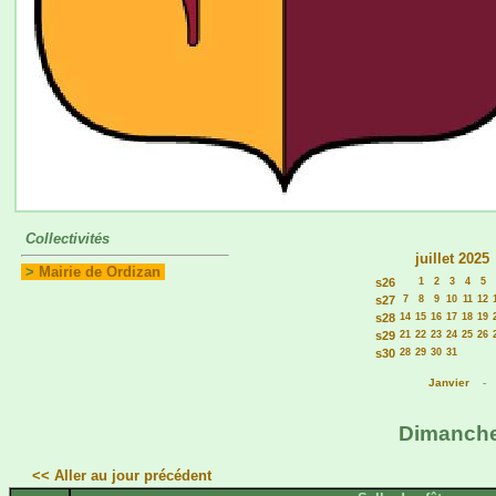
Collectivités
juillet 2025
>
Mairie de Ordizan
s26
1
2
3
4
5
s27
7
8
9
10
11
12
s28
14
15
16
17
18
19
s29
21
22
23
24
25
26
s30
28
29
30
31
Janvier
Dimanche 
<< Aller au jour précédent