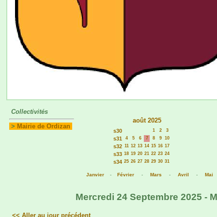
Collectivités
août 2025
>
Mairie de Ordizan
s30
1
2
3
s31
4
5
6
7
8
9
10
s32
11
12
13
14
15
16
17
s33
18
19
20
21
22
23
24
s34
25
26
27
28
29
30
31
Janvier
-
Février
-
Mars
-
Avril
-
Mai
Mercredi 24 Septembre 2025 - Ma
<< Aller au jour précédent