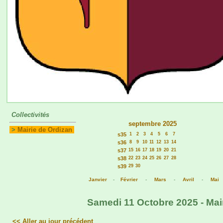
Collectivités
septembre 2025
>
Mairie de Ordizan
s35
1
2
3
4
5
6
7
s36
8
9
10
11
12
13
14
s37
15
16
17
18
19
20
21
s38
22
23
24
25
26
27
28
s39
29
30
Janvier
-
Février
-
Mars
-
Avril
-
Mai
Samedi 11 Octobre 2025 - Mair
<< Aller au jour précédent