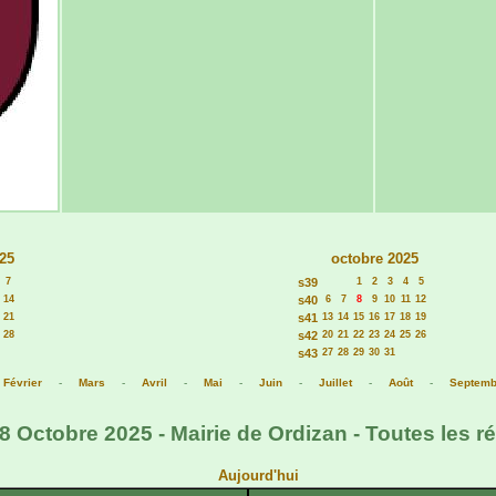
25
octobre 2025
7
s39
1
2
3
4
5
14
s40
6
7
8
9
10
11
12
21
s41
13
14
15
16
17
18
19
28
s42
20
21
22
23
24
25
26
s43
27
28
29
30
31
-
Février
-
Mars
-
Avril
-
Mai
-
Juin
-
Juillet
-
Août
-
Septemb
8 Octobre 2025 - Mairie de Ordizan - Toutes les r
Aujourd'hui