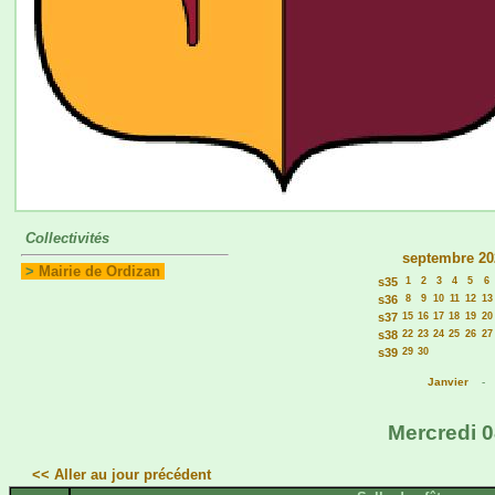
Collectivités
septembre 20
>
Mairie de Ordizan
s35
1
2
3
4
5
6
s36
8
9
10
11
12
13
s37
15
16
17
18
19
20
s38
22
23
24
25
26
27
s39
29
30
Janvier
Mercredi 0
<< Aller au jour précédent