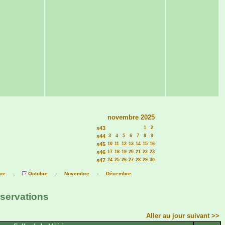
novembre 2025
s43
1
2
s44
3
4
5
6
7
8
9
s45
10
11
12
13
14
15
16
s46
17
18
19
20
21
22
23
s47
24
25
26
27
28
29
30
re
-
Octobre
-
Novembre
-
Décembre
éservations
Aller au jour suivant >>