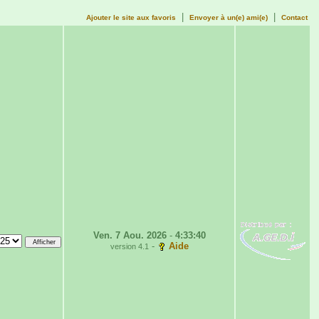
|
|
Ajouter le site aux favoris
Envoyer à un(e) ami(e)
Contact
Ven. 7 Aou. 2026
-
4:33:40
-
Aide
version 4.1