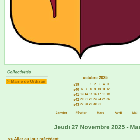
Collectivités
octobre 2025
>
Mairie de Ordizan
s39
1
2
3
4
5
s40
6
7
8
9
10
11
12
s41
13
14
15
16
17
18
19
s42
20
21
22
23
24
25
26
s43
27
28
29
30
31
Janvier
-
Février
-
Mars
-
Avril
-
Mai
Jeudi 27 Novembre 2025 - Mair
<< Aller au jour précédent