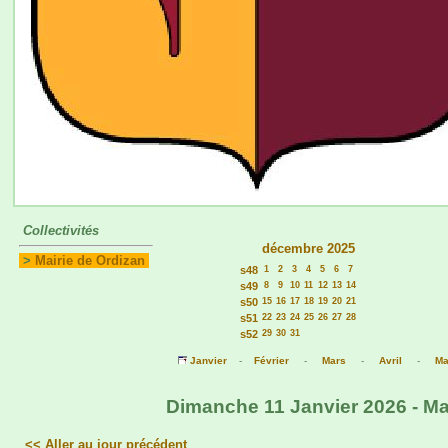
Collectivités
décembre 2025
>
Mairie de Ordizan
s48
1
2
3
4
5
6
7
s49
8
9
10
11
12
13
14
s50
15
16
17
18
19
20
21
s51
22
23
24
25
26
27
28
s52
29
30
31
Janvier
-
Février
-
Mars
-
Avril
-
Ma
Dimanche 11 Janvier 2026 - Mai
<< Aller au jour précédent