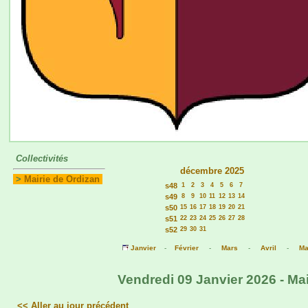
Collectivités
décembre 2025
>
Mairie de Ordizan
s48
1
2
3
4
5
6
7
s49
8
9
10
11
12
13
14
s50
15
16
17
18
19
20
21
s51
22
23
24
25
26
27
28
s52
29
30
31
Janvier
-
Février
-
Mars
-
Avril
-
Ma
Vendredi 09 Janvier 2026 - Mai
<< Aller au jour précédent