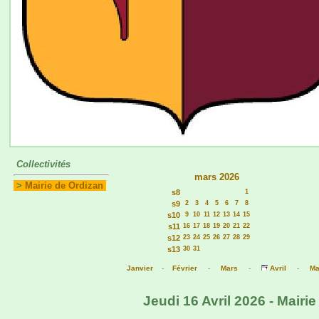
Collectivités
mars 2026
>
Mairie de Ordizan
s8
1
s9
2
3
4
5
6
7
8
s10
9
10
11
12
13
14
15
s11
16
17
18
19
20
21
22
s12
23
24
25
26
27
28
29
s13
30
31
Janvier
-
Février
-
Mars
-
Avril
-
Ma
Jeudi 16 Avril 2026 - Mairi