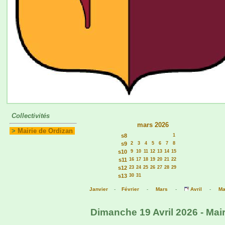
Collectivités
mars 2026
>
Mairie de Ordizan
s8
1
s9
2
3
4
5
6
7
8
s10
9
10
11
12
13
14
15
s11
16
17
18
19
20
21
22
s12
23
24
25
26
27
28
29
s13
30
31
Janvier
-
Février
-
Mars
-
Avril
-
Ma
Dimanche 19 Avril 2026 - Mair