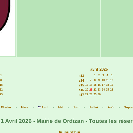
avril 2026
1
s13
1
2
3
4
5
8
s14
6
7
8
9
10
11
12
15
s15
13
14
15
16
17
18
19
22
s16
20
21
22
23
24
25
26
29
s17
27
28
29
30
-
Février
-
Mars
-
Avril
-
Mai
-
Juin
-
Juillet
-
Août
-
Septe
1 Avril 2026 - Mairie de Ordizan - Toutes les rése
Aujourd'hui