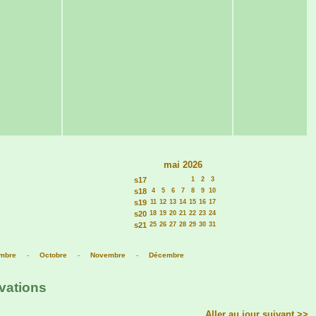
mai 2026
s17
1
2
3
s18
4
5
6
7
8
9
10
s19
11
12
13
14
15
16
17
s20
18
19
20
21
22
23
24
s21
25
26
27
28
29
30
31
mbre
-
Octobre
-
Novembre
-
Décembre
rvations
Aller au jour suivant >>