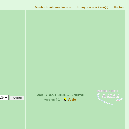
|
|
Ajouter le site aux favoris
Envoyer à un(e) ami(e)
Contact
Ven. 7 Aou. 2026
-
17:40:50
-
Aide
version 4.1