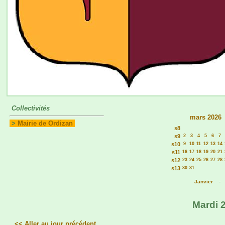
Collectivités
mars 2026
>
Mairie de Ordizan
s8
s9
2
3
4
5
6
7
s10
9
10
11
12
13
14
s11
16
17
18
19
20
21
s12
23
24
25
26
27
28
s13
30
31
Janvier
Mardi 2
<< Aller au jour précédent