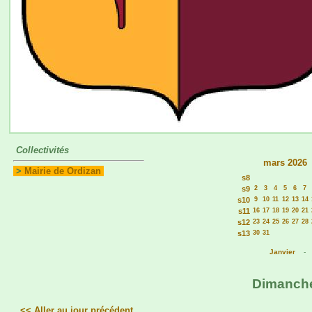
Collectivités
mars 2026
>
Mairie de Ordizan
s8
s9
2
3
4
5
6
7
s10
9
10
11
12
13
14
s11
16
17
18
19
20
21
s12
23
24
25
26
27
28
s13
30
31
Janvier
Dimanche 
<< Aller au jour précédent