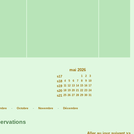
mai 2026
s17
1
2
3
s18
4
5
6
7
8
9
10
s19
11
12
13
14
15
16
17
s20
18
19
20
21
22
23
24
s21
25
26
27
28
29
30
31
mbre
-
Octobre
-
Novembre
-
Décembre
servations
Aller au jour suivant >>