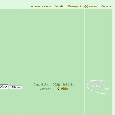
|
|
Ajouter le site aux favoris
Envoyer à un(e) ami(e)
Contact
Jeu. 6 Aou. 2026
-
9:34:41
-
Aide
version 4.1