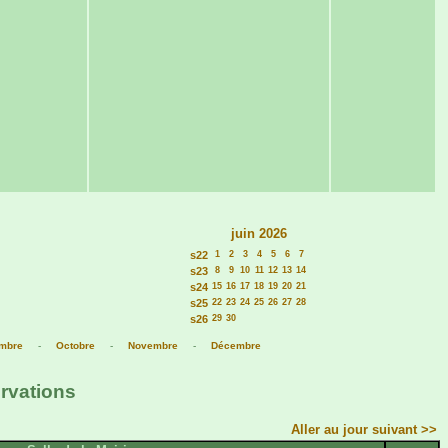
juin 2026
s22
1
2
3
4
5
6
7
s23
8
9
10
11
12
13
14
s24
15
16
17
18
19
20
21
s25
22
23
24
25
26
27
28
s26
29
30
mbre
-
Octobre
-
Novembre
-
Décembre
ervations
Aller au jour suivant >>