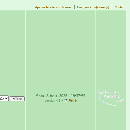
|
|
Ajouter le site aux favoris
Envoyer à un(e) ami(e)
Contact
Sam. 8 Aou. 2026
-
19:37:59
-
Aide
version 4.1