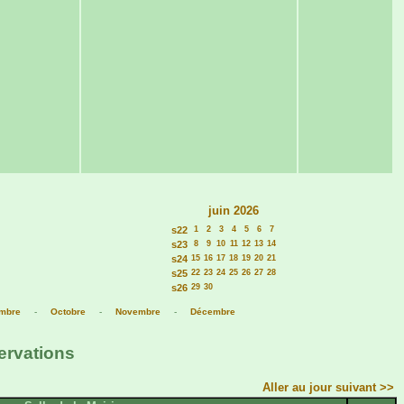
juin 2026
s22
1
2
3
4
5
6
7
s23
8
9
10
11
12
13
14
s24
15
16
17
18
19
20
21
s25
22
23
24
25
26
27
28
s26
29
30
mbre
-
Octobre
-
Novembre
-
Décembre
ervations
Aller au jour suivant >>