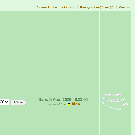
|
|
Ajouter le site aux favoris
Envoyer à un(e) ami(e)
Contact
Sam. 8 Aou. 2026
-
9:33:08
-
Aide
version 4.1