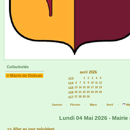
Collectivités
avril 2026
>
Mairie de Ordizan
s13
1
2
3
4
5
s14
6
7
8
9
10
11
12
s15
13
14
15
16
17
18
19
s16
20
21
22
23
24
25
26
s17
27
28
29
30
Janvier
-
Février
-
Mars
-
Avril
-
Ma
Lundi 04 Mai 2026 - Mairie
<< Aller au jour précédent