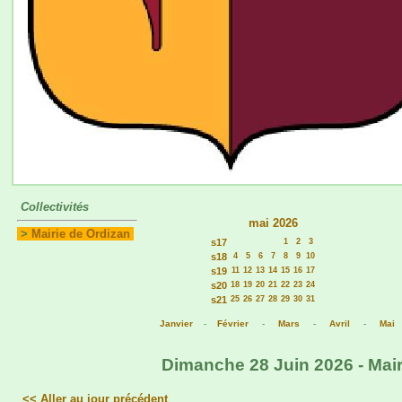
Collectivités
mai 2026
>
Mairie de Ordizan
s17
1
2
3
s18
4
5
6
7
8
9
10
s19
11
12
13
14
15
16
17
s20
18
19
20
21
22
23
24
s21
25
26
27
28
29
30
31
Janvier
-
Février
-
Mars
-
Avril
-
Mai
Dimanche 28 Juin 2026 - Mair
<< Aller au jour précédent