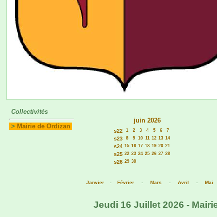
Collectivités
juin 2026
>
Mairie de Ordizan
s22
1
2
3
4
5
6
7
s23
8
9
10
11
12
13
14
s24
15
16
17
18
19
20
21
s25
22
23
24
25
26
27
28
s26
29
30
Janvier
-
Février
-
Mars
-
Avril
-
Mai
Jeudi 16 Juillet 2026 - Mair