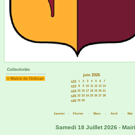
Collectivités
juin 2026
>
Mairie de Ordizan
s22
1
2
3
4
5
6
7
s23
8
9
10
11
12
13
14
s24
15
16
17
18
19
20
21
s25
22
23
24
25
26
27
28
s26
29
30
Janvier
-
Février
-
Mars
-
Avril
-
Mai
Samedi 18 Juillet 2026 - Mair