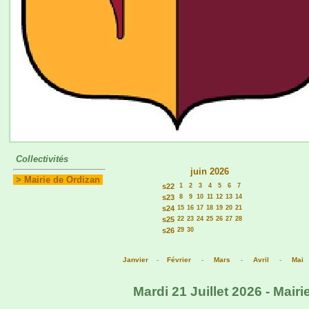
Collectivités
juin 2026
>
Mairie de Ordizan
s22
1
2
3
4
5
6
7
s23
8
9
10
11
12
13
14
s24
15
16
17
18
19
20
21
s25
22
23
24
25
26
27
28
s26
29
30
Janvier
-
Février
-
Mars
-
Avril
-
Mai
Mardi 21 Juillet 2026 - Mair