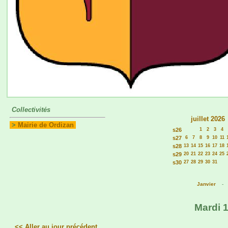
Collectivités
juillet 2026
>
Mairie de Ordizan
s26
1
2
3
4
s27
6
7
8
9
10
11
s28
13
14
15
16
17
18
s29
20
21
22
23
24
25
s30
27
28
29
30
31
Janvier
Mardi 1
<< Aller au jour précédent