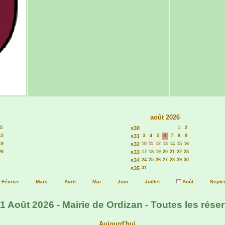
août 2026
5
s30
1
2
12
s31
3
4
5
6
7
8
9
19
s32
10
11
12
13
14
15
16
26
s33
17
18
19
20
21
22
23
s34
24
25
26
27
28
29
30
s35
31
-
Février
-
Mars
-
Avril
-
Mai
-
Juin
-
Juillet
-
Août
-
Septe
1 Août 2026 - Mairie de Ordizan - Toutes les rése
Aujourd'hui