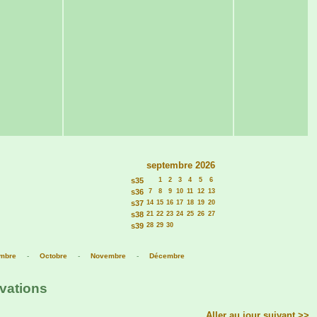
septembre 2026
s35
1
2
3
4
5
6
s36
7
8
9
10
11
12
13
s37
14
15
16
17
18
19
20
s38
21
22
23
24
25
26
27
s39
28
29
30
mbre
-
Octobre
-
Novembre
-
Décembre
rvations
Aller au jour suivant >>