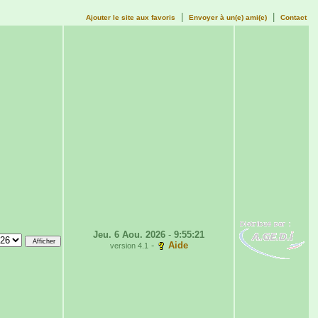
|
|
Ajouter le site aux favoris
Envoyer à un(e) ami(e)
Contact
Jeu. 6 Aou. 2026
-
9:55:21
-
Aide
version 4.1