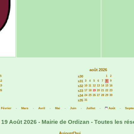
août 2026
5
s30
1
2
12
s31
3
4
5
6
7
8
9
19
s32
10
11
12
13
14
15
16
26
s33
17
18
19
20
21
22
23
s34
24
25
26
27
28
29
30
s35
31
-
Février
-
Mars
-
Avril
-
Mai
-
Juin
-
Juillet
-
Août
-
Septe
 19 Août 2026 - Mairie de Ordizan - Toutes les rés
Aujourd'hui