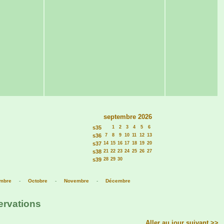
septembre 2026
s35
1
2
3
4
5
6
s36
7
8
9
10
11
12
13
s37
14
15
16
17
18
19
20
s38
21
22
23
24
25
26
27
s39
28
29
30
mbre
-
Octobre
-
Novembre
-
Décembre
ervations
Aller au jour suivant >>