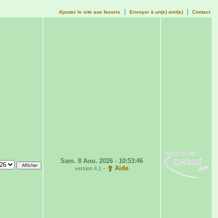
|
|
Ajouter le site aux favoris
Envoyer à un(e) ami(e)
Contact
Sam. 8 Aou. 2026
-
10:53:46
-
Aide
version 4.1