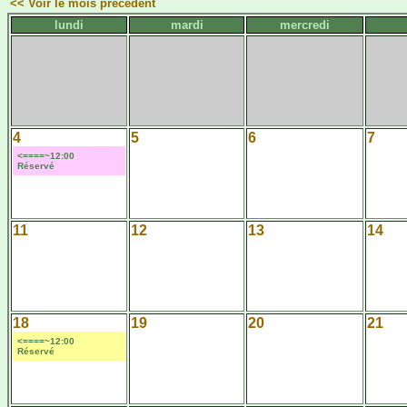
<< Voir le mois précédent
lundi
mardi
mercredi
4
5
6
7
<====~12:00
Réservé
11
12
13
14
18
19
20
21
<====~12:00
Réservé