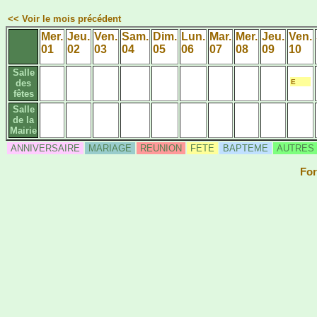
<< Voir le mois précédent
Mer.
Jeu.
Ven.
Sam.
Dim.
Lun.
Mar.
Mer.
Jeu.
Ven.
01
02
03
04
05
06
07
08
09
10
Salle
des
E
fêtes
Salle
de la
Mairie
ANNIVERSAIRE
MARIAGE
REUNION
FETE
BAPTEME
AUTRES
For