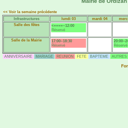
Mairie de Ordizan 
<< Voir la semaine précédente
Infrastructures
lundi 03
mardi 04
merc
Salle des fêtes
<====~12:00
Réservé
Salle de la Mairie
17:00~18:30
20:00~2
Réservé
Réservé
ANNIVERSAIRE
MARIAGE
REUNION
FETE
BAPTEME
AUTRES
For