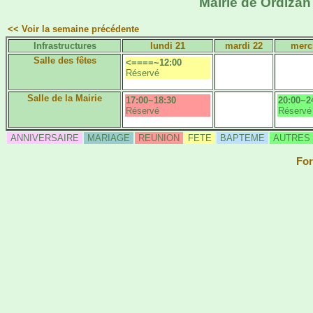
Mairie de Ordizan 
<< Voir la semaine précédente
Infrastructures
lundi 21
mardi 22
merc
Salle des fêtes
<====~12:00
Réservé
Salle de la Mairie
17:00~18:30
20:00~2
Réservé
Réservé
ANNIVERSAIRE
MARIAGE
REUNION
FETE
BAPTEME
AUTRES
For