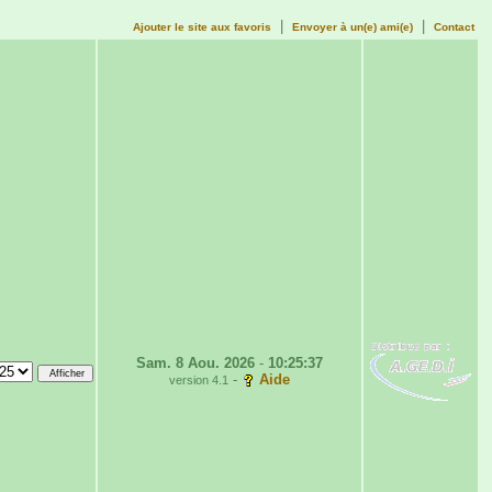
|
|
Ajouter le site aux favoris
Envoyer à un(e) ami(e)
Contact
Sam. 8 Aou. 2026
-
10:25:37
-
Aide
version 4.1