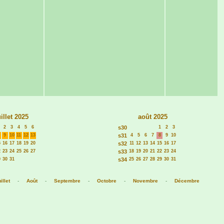
uillet 2025
août 2025
2
3
4
5
6
s30
1
2
3
9
10
11
12
13
s31
4
5
6
7
8
9
10
5
16
17
18
19
20
s32
11
12
13
14
15
16
17
2
23
24
25
26
27
s33
18
19
20
21
22
23
24
9
30
31
s34
25
26
27
28
29
30
31
illet
-
Août
-
Septembre
-
Octobre
-
Novembre
-
Décembre