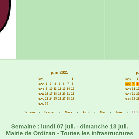
juin 2025
j
s21
1
s26
1
s22
2
3
4
5
6
7
8
s27
7
8
s23
9
10
11
12
13
14
15
s28
14
1
s24
16
17
18
19
20
21
22
s29
21
2
s25
23
24
25
26
27
28
29
s30
28
2
s26
30
Janvier
-
Février
-
Mars
-
Avril
-
Mai
-
Juin
-
Ju
Semaine : lundi 07 juil. - dimanche 13 juil.
Mairie de Ordizan - Toutes les infrastructures