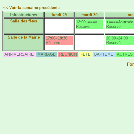
<< Voir la semaine précédente
Infrastructures
lundi 29
mardi 30
mer
Salle des fêtes
12:00~===>
<====Journée 
Réservé
Réservé
Salle de la Mairie
17:00~18:30
20:00~24:00
Réservé
Réservé
ANNIVERSAIRE
MARIAGE
REUNION
FETE
BAPTEME
AUTRES
For