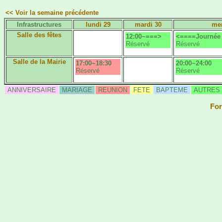
<< Voir la semaine précédente
Infrastructures
lundi 29
mardi 30
mer
Salle des fêtes
12:00~===>
<====Journée 
Réservé
Réservé
Salle de la Mairie
17:00~18:30
20:00~24:00
Réservé
Réservé
ANNIVERSAIRE
MARIAGE
REUNION
FETE
BAPTEME
AUTRES
For