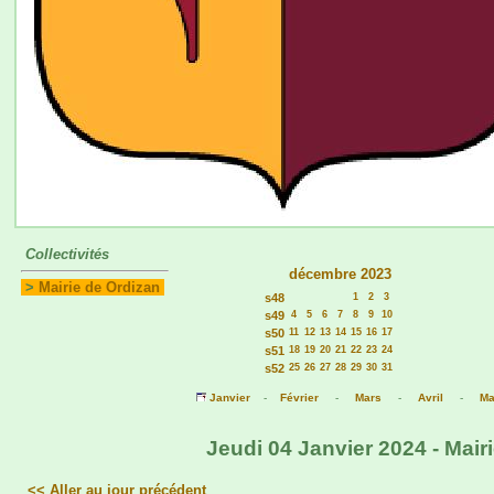
Collectivités
décembre 2023
>
Mairie de Ordizan
s48
1
2
3
s49
4
5
6
7
8
9
10
s50
11
12
13
14
15
16
17
s51
18
19
20
21
22
23
24
s52
25
26
27
28
29
30
31
Janvier
-
Février
-
Mars
-
Avril
-
Ma
Jeudi 04 Janvier 2024 - Mair
<< Aller au jour précédent