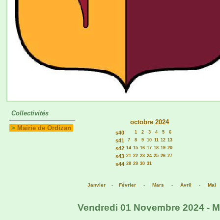
Collectivités
octobre 2024
>
Mairie de Ordizan
s40
1
2
3
4
5
6
s41
7
8
9
10
11
12
13
s42
14
15
16
17
18
19
20
s43
21
22
23
24
25
26
27
s44
28
29
30
31
Janvier
-
Février
-
Mars
-
Avril
-
Mai
Vendredi 01 Novembre 2024 - Mai