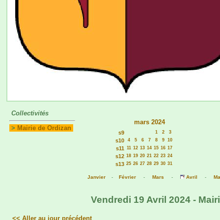
Collectivités
mars 2024
>
Mairie de Ordizan
s9
1
2
3
s10
4
5
6
7
8
9
10
s11
11
12
13
14
15
16
17
s12
18
19
20
21
22
23
24
s13
25
26
27
28
29
30
31
Janvier
-
Février
-
Mars
-
Avril
-
Ma
Vendredi 19 Avril 2024 - Mair
<< Aller au jour précédent