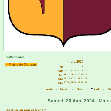
Collectivités
mars 2024
>
Mairie de Ordizan
s9
1
2
3
s10
4
5
6
7
8
9
10
s11
11
12
13
14
15
16
17
s12
18
19
20
21
22
23
24
s13
25
26
27
28
29
30
31
Janvier
-
Février
-
Mars
-
Avril
-
Ma
Samedi 20 Avril 2024 - Mairi
<< Aller au jour précédent