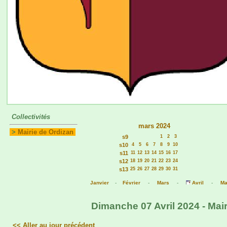
Collectivités
mars 2024
>
Mairie de Ordizan
s9
1
2
3
s10
4
5
6
7
8
9
10
s11
11
12
13
14
15
16
17
s12
18
19
20
21
22
23
24
s13
25
26
27
28
29
30
31
Janvier
-
Février
-
Mars
-
Avril
-
Ma
Dimanche 07 Avril 2024 - Mair
<< Aller au jour précédent