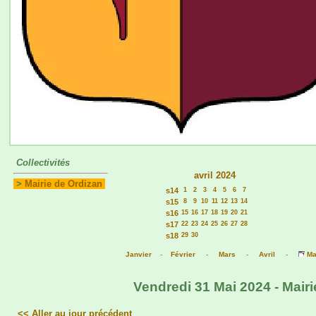
Collectivités
avril 2024
>
Mairie de Ordizan
s14
1
2
3
4
5
6
7
s15
8
9
10
11
12
13
14
s16
15
16
17
18
19
20
21
s17
22
23
24
25
26
27
28
s18
29
30
Janvier
-
Février
-
Mars
-
Avril
-
Ma
Vendredi 31 Mai 2024 - Mairi
<< Aller au jour précédent