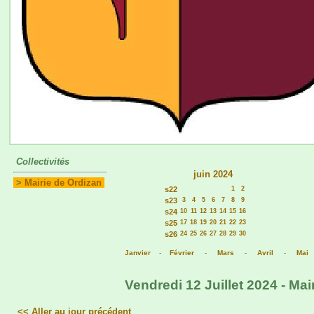
Collectivités
juin 2024
>
Mairie de Ordizan
s22
1
2
s23
3
4
5
6
7
8
9
s24
10
11
12
13
14
15
16
s25
17
18
19
20
21
22
23
s26
24
25
26
27
28
29
30
Janvier
-
Février
-
Mars
-
Avril
-
Mai
Vendredi 12 Juillet 2024 - Mai
<< Aller au jour précédent