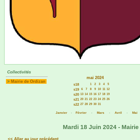
Collectivités
mai 2024
>
Mairie de Ordizan
s18
1
2
3
4
5
s19
6
7
8
9
10
11
12
s20
13
14
15
16
17
18
19
s21
20
21
22
23
24
25
26
s22
27
28
29
30
31
Janvier
-
Février
-
Mars
-
Avril
-
Mai
Mardi 18 Juin 2024 - Mairie
<< Aller au jour précédent