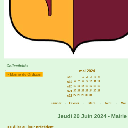
Collectivités
mai 2024
>
Mairie de Ordizan
s18
1
2
3
4
5
s19
6
7
8
9
10
11
12
s20
13
14
15
16
17
18
19
s21
20
21
22
23
24
25
26
s22
27
28
29
30
31
Janvier
-
Février
-
Mars
-
Avril
-
Mai
Jeudi 20 Juin 2024 - Mairie
<< Aller au jour précédent