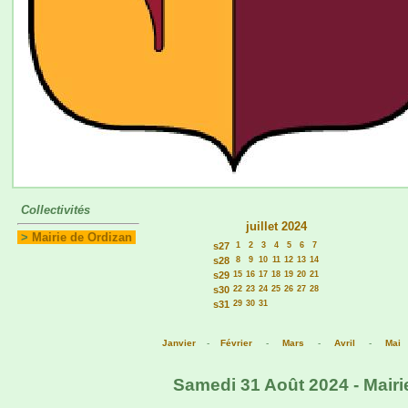
Collectivités
juillet 2024
>
Mairie de Ordizan
s27
1
2
3
4
5
6
7
s28
8
9
10
11
12
13
14
s29
15
16
17
18
19
20
21
s30
22
23
24
25
26
27
28
s31
29
30
31
Janvier
-
Février
-
Mars
-
Avril
-
Mai
Samedi 31 Août 2024 - Mairi