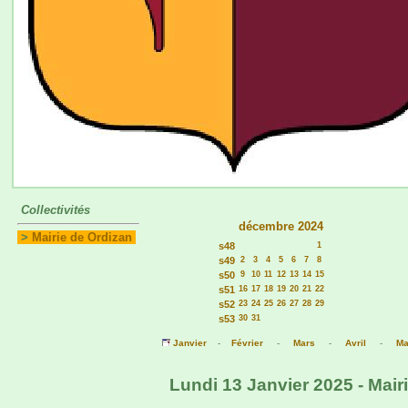
Collectivités
décembre 2024
>
Mairie de Ordizan
s48
1
s49
2
3
4
5
6
7
8
s50
9
10
11
12
13
14
15
s51
16
17
18
19
20
21
22
s52
23
24
25
26
27
28
29
s53
30
31
Janvier
-
Février
-
Mars
-
Avril
-
Ma
Lundi 13 Janvier 2025 - Mair