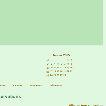
février 2025
s4
1
2
s5
3
4
5
6
7
8
9
s6
10
11
12
13
14
15
16
s7
17
18
19
20
21
22
23
s8
24
25
26
27
28
mbre
-
Octobre
-
Novembre
-
Décembre
servations
Aller au jour suivant >>