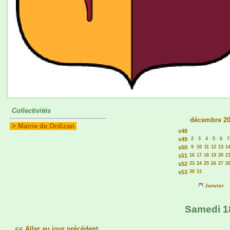
Collectivités
décembre 2
>
Mairie de Ordizan
s48
s49
2
3
4
5
6
7
s50
9
10
11
12
13
1
s51
16
17
18
19
20
2
s52
23
24
25
26
27
2
s53
30
31
Janvier
Samedi 18
<< Aller au jour précédent