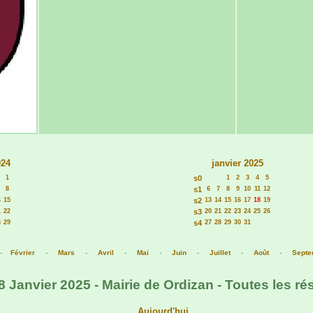
024
janvier 2025
1
s0
1
2
3
4
5
8
s1
6
7
8
9
10
11
12
4
15
s2
13
14
15
16
17
18
19
1
22
s3
20
21
22
23
24
25
26
8
29
s4
27
28
29
30
31
-
Février
-
Mars
-
Avril
-
Mai
-
Juin
-
Juillet
-
Août
-
Septe
 Janvier 2025 - Mairie de Ordizan - Toutes les ré
Aujourd'hui