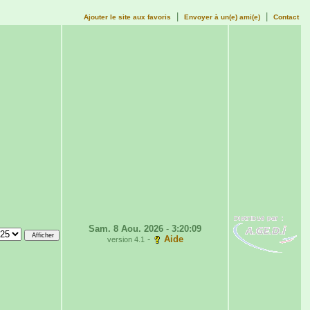
|
|
Ajouter le site aux favoris
Envoyer à un(e) ami(e)
Contact
Sam. 8 Aou. 2026
-
3:20:09
-
Aide
version 4.1