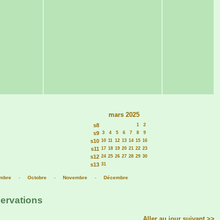
mars 2025
s8
1
2
s9
3
4
5
6
7
8
9
s10
10
11
12
13
14
15
16
s11
17
18
19
20
21
22
23
s12
24
25
26
27
28
29
30
s13
31
mbre
-
Octobre
-
Novembre
-
Décembre
servations
Aller au jour suivant >>