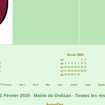
février 2025
s4
1
2
2
s5
3
4
5
6
7
8
9
9
s6
10
11
12
13
14
15
16
6
s7
17
18
19
20
21
22
23
s8
24
25
26
27
28
-
Février
-
Mars
-
Avril
-
Mai
-
Juin
-
Juillet
-
Août
-
Septe
 Février 2025 - Mairie de Ordizan - Toutes les ré
Aujourd'hui