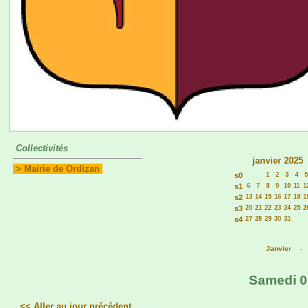
Collectivités
janvier 2025
>
Mairie de Ordizan
s0
1
2
3
4
5
s1
6
7
8
9
10
11
1
s2
13
14
15
16
17
18
1
s3
20
21
22
23
24
25
2
s4
27
28
29
30
31
Janvier
Samedi 01
<< Aller au jour précédent