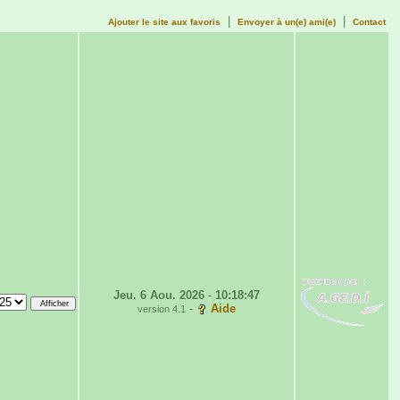
|
|
Ajouter le site aux favoris
Envoyer à un(e) ami(e)
Contact
Jeu. 6 Aou. 2026
-
10:18:47
-
Aide
version 4.1