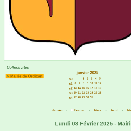
Collectivités
janvier 2025
>
Mairie de Ordizan
s0
1
2
3
4
5
s1
6
7
8
9
10
11
12
s2
13
14
15
16
17
18
19
s3
20
21
22
23
24
25
26
s4
27
28
29
30
31
Janvier
-
Février
-
Mars
-
Avril
-
Ma
Lundi 03 Février 2025 - Mair