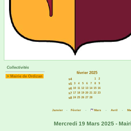
Collectivités
février 2025
>
Mairie de Ordizan
s4
1
2
s5
3
4
5
6
7
8
9
s6
10
11
12
13
14
15
16
s7
17
18
19
20
21
22
23
s8
24
25
26
27
28
Janvier
-
Février
-
Mars
-
Avril
-
Ma
Mercredi 19 Mars 2025 - Mair