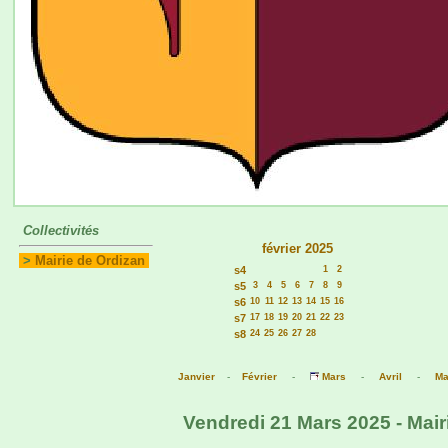
Collectivités
février 2025
>
Mairie de Ordizan
s4
1
2
s5
3
4
5
6
7
8
9
s6
10
11
12
13
14
15
16
s7
17
18
19
20
21
22
23
s8
24
25
26
27
28
Janvier
-
Février
-
Mars
-
Avril
-
Ma
Vendredi 21 Mars 2025 - Mair