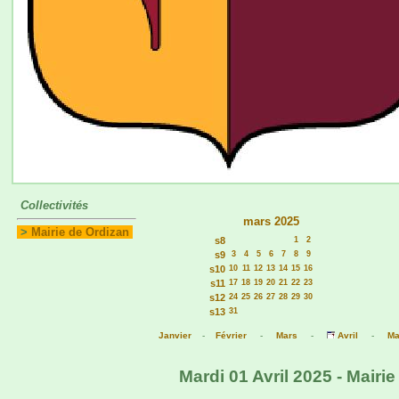
Collectivités
mars 2025
>
Mairie de Ordizan
s8
1
2
s9
3
4
5
6
7
8
9
s10
10
11
12
13
14
15
16
s11
17
18
19
20
21
22
23
s12
24
25
26
27
28
29
30
s13
31
Janvier
-
Février
-
Mars
-
Avril
-
Ma
Mardi 01 Avril 2025 - Mairi