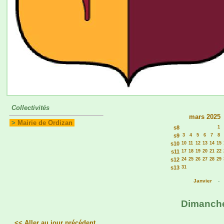
Collectivités
mars 2025
>
Mairie de Ordizan
s8
1
s9
3
4
5
6
7
8
s10
10
11
12
13
14
15
s11
17
18
19
20
21
22
s12
24
25
26
27
28
29
s13
31
Janvier
Dimanche 
<< Aller au jour précédent