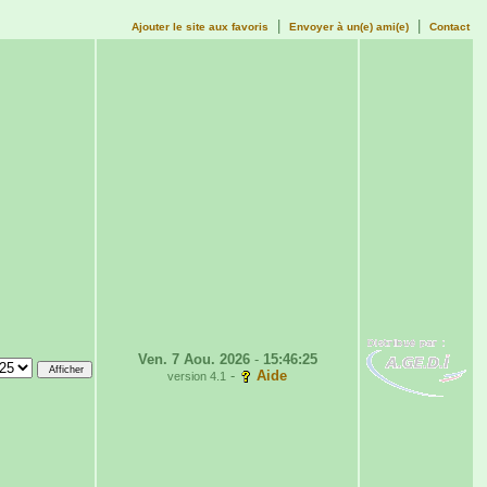
|
|
Ajouter le site aux favoris
Envoyer à un(e) ami(e)
Contact
Ven. 7 Aou. 2026
-
15:46:25
-
Aide
version 4.1