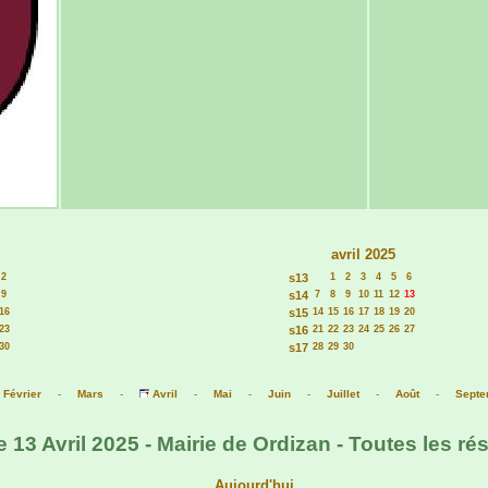
avril 2025
2
s13
1
2
3
4
5
6
9
s14
7
8
9
10
11
12
13
16
s15
14
15
16
17
18
19
20
23
s16
21
22
23
24
25
26
27
30
s17
28
29
30
-
Février
-
Mars
-
Avril
-
Mai
-
Juin
-
Juillet
-
Août
-
Septe
13 Avril 2025 - Mairie de Ordizan - Toutes les ré
Aujourd'hui