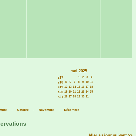
mai 2025
s17
1
2
3
4
s18
5
6
7
8
9
10
11
s19
12
13
14
15
16
17
18
s20
19
20
21
22
23
24
25
s21
26
27
28
29
30
31
mbre
-
Octobre
-
Novembre
-
Décembre
servations
Aller au jour suivant >>